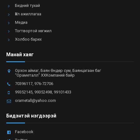
Бидний тухай
Үйл ажиллагаа
Медиа
Тогтвортой хөгжил
Холбоо барих
Манай хаяг
Орхон аймаг, Баян Өндөр сум, Баянцагаан баг
“Ораметалл” ХХКомпаний байр
70396117, 976-72706
99352145, 99352498, 99101433
orametall@yahoo.com
Бидэнтэй нэгдээрэй
Facebook