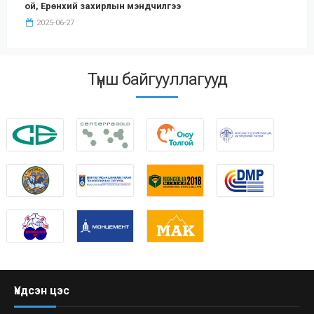
ой, Ерөнхий захирлын мэндчилгээ
2025-06-27
Түнш байгууллагууд
Үндсэн цэс