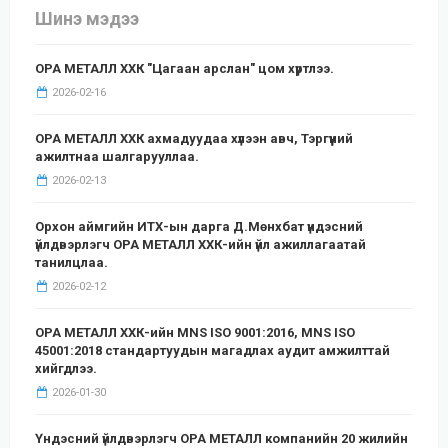
Шинэ мэдээ
ОРА МЕТАЛЛ ХХК "Цагаан арслан" цом хүртлээ.
2026-02-16
ОРА МЕТАЛЛ ХХК ахмадуудаа хүлээн авч, Тэргүүний
ажилтнаа шалгарууллаа.
2026-02-13
Орхон аймгийн ИТХ-ын дарга Д.Мөнхбат үндэсний
үйлдвэрлэгч ОРА МЕТАЛЛ ХХК-ийн үйл ажиллагаатай
танилцлаа.
2026-02-12
ОРА МЕТАЛЛ ХХК-ийн MNS ISO 9001:2016, MNS ISO
45001:2018 стандартуудын магадлах аудит амжилттай
хийгдлээ.
2026-01-30
Үндэсний үйлдвэрлэгч ОРА МЕТАЛЛ компанийн 20 жилийн