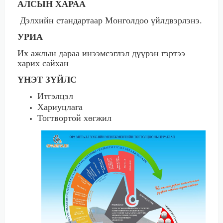
АЛСЫН ХАРАА
Дэлхийн стандартаар Монголдоо үйлдвэрлэнэ.
УРИА
Их ажлын дараа инээмсэглэл дүүрэн гэртээ
харих сайхан
ҮНЭТ ЗҮЙЛС
Итгэлцэл
Хариуцлага
Тогтвортой хөгжил