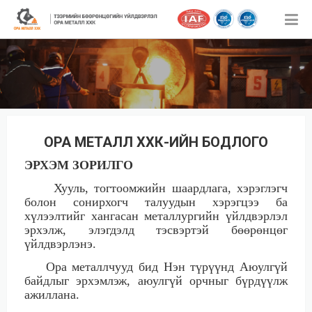
ОРА МЕТАЛЛ ХХК-ИЙН БОДЛОГО
ЭРХЭМ ЗОРИЛГО
Хууль, тогтоомжийн шаардлага, хэрэглэгч
болон сонирхогч талуудын хэрэгцээ ба
хүлээлтийг хангасан металлургийн үйлдвэрлэл
эрхэлж, элэгдэлд тэсвэртэй бөөрөнцөг
үйлдвэрлэнэ.
Ора металлчууд бид Нэн түрүүнд Аюулгүй
байдлыг эрхэмлэж, аюулгүй орчныг бүрдүүлж
ажиллана.