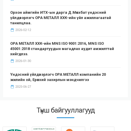
Орхон аймгийн ИТХ-ын дарга Д.Мөнхбат үндэсний
үйлдвэрлэгч ОРА МЕТАЛЛ ХХК-ийн үйл ажиллагаатай
танилцлаа.
2026-02-12
ОРА МЕТАЛЛ ХХК-ийн MNS ISO 9001:2016, MNS ISO
45001:2018 стандартуудын магадлах аудит амжилттай
хийгдлээ.
2026-01-30
Үндэсний үйлдвэрлэгч ОРА МЕТАЛЛ компанийн 20
жилийн ой, Ерөнхий захирлын мэндчилгээ
2025-06-27
Түнш байгууллагууд