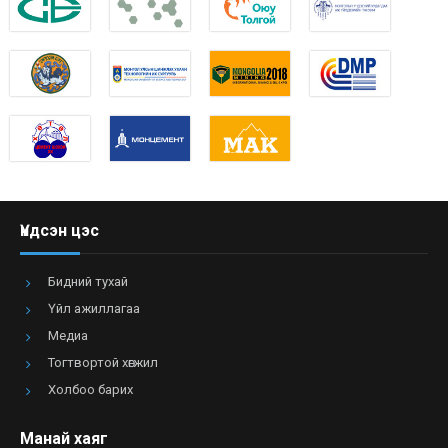
Үндсэн цэс
Бидний тухай
Үйл ажиллагаа
Медиа
Тогтвортой хөгжил
Холбоо барих
Манай хаяг