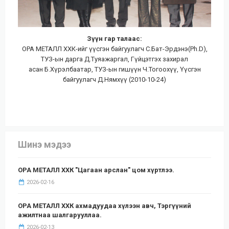
Зүүн гар талаас:
ОРА МЕТАЛЛ ХХК-ийг үүсгэн байгуулагч С.Бат-Эрдэнэ(Ph.D),
ТУЗ-ын дарга Д.Туяажаргал, Гүйцэтгэх захирал
асан Б.Хүрэлбаатар, ТУЗ-ын гишүүн Ч.Тогоохүү, Үүсгэн
байгуулагч Д.Нямхүү (2010-10-24)
Шинэ мэдээ
ОРА МЕТАЛЛ ХХК "Цагаан арслан" цом хүртлээ.
2026-02-16
ОРА МЕТАЛЛ ХХК ахмадуудаа хүлээн авч, Тэргүүний
ажилтнаа шалгарууллаа.
2026-02-13