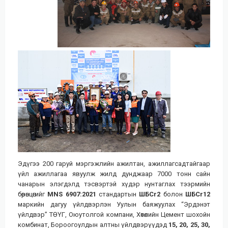
Эдүгээ 200 гаруй мэргэжлийн ажилтан, ажиллагсадтайгаар
үйл ажиллагаа явуулж жилд дунджаар 7000 тонн сайн
чанарын элэгдэлд тэсвэртэй хүдэр нунтаглах тээрмийн
бөөрөнцөгийг
MNS 6907:2021
стандартын
ШБCr2
болон
ШБCr12
маркийн дагуу үйлдвэрлэн Уулын баяжуулах “Эрдэнэт
үйлдвэр” ТӨҮГ, Оюутолгой компани, Хөтөлийн Цемент шохойн
комбинат, Бороогоулдын алтны үйлдвэрүүдэд
15, 20, 25, 30,