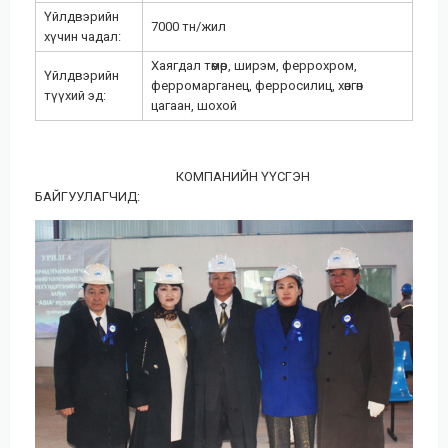
Үйлдвэрийн
7000 тн/жил
хүчин чадал:
Хаягдал төмөр, ширэм, феррохром,
Үйлдвэрийн
ферромарганец, ферросилиц, хөнгөн
түүхий эд:
цагаан, шохой
КОМПАНИЙН ҮҮСГЭН
БАЙГУУЛАГЧИД: