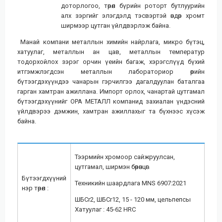
доторлогоо, төрөл бүрийн роторт бутлуурийн
алх зэргийг элэгдэлд тэсвэртэй өндөр хромт
ширмээр цутган үйлдвэрлэж байна.
Манай компани металлын химийн найрлага, микро бүтэц,
хатуулаг, металлын ан цав, металлын температур
тодорхойлох зэрэг орчин үеийн багаж, хэрэгслүүд бүхий
итгэмжлэгдсэн металлын лабораториор өөрийн
бүтээгдэхүүндээ чанарын гэрчилгээ дагалдуулан баталгаа
гарган хамтран ажиллана. Импорт орлох, чанартай цутгамал
бүтээгдэхүүнийг ОРА МЕТАЛЛ компанид захиалан үндэсний
үйлдвэрээ дэмжин, хамтран ажиллахыг та бүхнээс хүсэж
байна.
Тээрмийн хромоор сайжруулсан,
цутгамал, ширмэн бөөрөнцөг.
Бүтээгдхүүний
Техникийн шаардлага MNS 6907:2021
нэр төрөл :
ШБCr2, ШБCr12, 15 - 120 мм, цельпепсы
Хатуулаг : 45-62 HRC