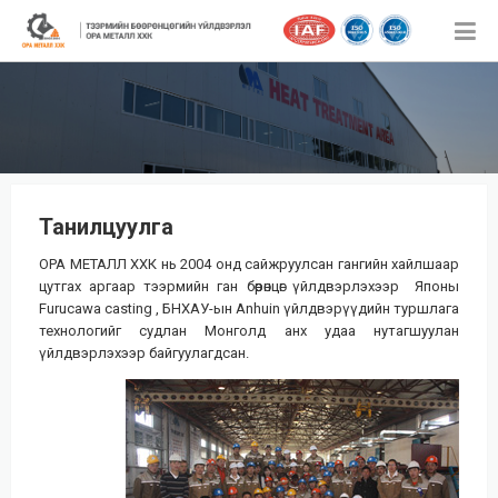
Танилцуулга
ОРА МЕТАЛЛ ХХК нь 2004 онд сайжруулсан гангийн хайлшаар
цутгах аргаар тээрмийн ган бөөрөнцөг үйлдвэрлэхээр Японы
Furucawa casting , БНХАУ-ын Anhuin үйлдвэрүүдийн туршлага
технологийг судлан Монголд анх удаа нутагшуулан
үйлдвэрлэхээр байгуулагдсан.