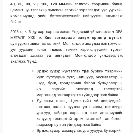
40, 60, 80, 90, 100, 120 мм
-ийн голчтой тээрмийн бөөрөнцөг,
цемент нунтаглах цильпепсы зэргийг хэрэглэдэг уул уурхайн
компаниудад өөрийн бүтээгдэхүүнийг нийлүүлэн ажиллаж
байна.
2023 оны 3 дугаар сараас эхлэн Үндэсний үйлдвэрлэгч ОРА
МЕТАЛЛ ХХК нь
Хөөсөн загвараар вакум орчинд цутгах
,
цутгуурын шинэ технологийг Монголдоо анх удаа нэвтрүүлэн
уул уурхайн тоног төхөөрөмж, техник хэрэгслүүдийн түргэн
элэгддэг дараах эд ангиудыг Монголдоо үйлдвэрлэж
эхэллээ.
Үүнд:
Эрдэс хүдэр нунтаглах төрөл бүрийн тээрмийн
хуяг, бутлуурын хуяг, шигшүүр, экскаваторын
шүд, буйл, грэйдерийн болон бульдозорын
ир зэргийг элэгдэлд тэсвэртэй
марганцад гангаар цутган үйлдвэрлэж байна.
Дулааны станц, Цементийн үйлдвэрүүдийн
шатаах, халаах зуухны ул ширэм, шигшүүр,
урсгуур, хайрцаг зэрэг эд анги деталиудийг
халуунд тэсвэртэй хром-никелтэй ган болон
ширмээр цутган үйлдвэрлэж байна
Эрдэс, хүдэр дамжуулах урсгуурууд, бункерийн