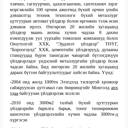
хэвчин, гагнуурчин, цахилгаанчин, сантехникч зэрэг
мэргэжлийн 100 орчим ажилчид бүхий орчин үеийн
дэвшилтэд техник технологи бүхий металлург
цутгуурын автомат үйлдвэр болон өргөжин тэлж өсөн
дэвшиж ирлээ. Өнгөрсөн 20 жилийн хугацаанд
үйлдвэр маань анхны хүчин чадлаа 8 дахин
нэмэгдүүлж уул уурхайн томоохон компаниуд болох
Оюутолгой ХХК, “Эрдэнэт үйлдвэр” ТӨҮГ,
“Бороогоулд” ХХК, цементийн үйлдвэрүүд, дулааны
станцуудад бүрэн танигдсан чанартай бүтээгдэхүүн
үйлдвэрлэдэг үндэсний металлургийн үйлдвэр болж
чадсан байна. Бид өнгөрсөн 20 жилийн хугацаанд
дараах бүтээн байгуулалтуудыг хийсэн байна. Үүнд:
-2004 онд жилд 1000тн Элэгдэлд тэсвэртэй хромоор
сайжруулсан цутгамал ган бөөрөнцгийг Монголд
анх
удаа
байгуулан үйлдвэрлэж эхэлсэн
-2010 онд 3000м2 талбай бүхий цутгуурын
үйлдвэрийн барилга барьж, тоног төхөөрөмжөө
шинэчлэн үйлдвэрлэлийн хүчин чадлаа 3000тн-д
хүргэсэн