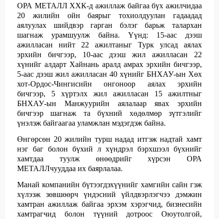
ОРА МЕТАЛЛ ХХК-д ажиллаж байгаа бүх ажилчидаа
20 жилийн ойн баярыг тохиолдуулан гадаадад
аялуулах шийдвэр гарган бэлэг барьж талархан
шагнаж урамшуулж байна. Үүнд: 15-аас дээш
ажилласан нийт 22 ажилтаныг Турк улсад аялах
эрхийн бичгээр, 10-аас дээш жил ажилласан 22
хүнийг алдарт Хайнань аралд амрах эрхийн бичгээр,
5-аас дээш жил ажилласан 40 хүнийг БНХАУ-ын Хөх
хот-Ордос-Чингисийн онгоноор аялах эрхийн
бичгээр, 5 хүртэлх жил ажилласан 15 ажилтныг
БНХАУ-ын Манжуурийн аялалаар явах эрхийн
бичгээр шагнаж та бүхний хөдөлмөр зүтгэлийг
үнэлэж байгаагаа уламжлан мэдэгдэж байна.
Өнгөрсөн 20 жилийн турш надад итгэж надтай хамт
нэг баг болон бүхий л хүндрэл
бэрхшээл бүхнийг
хамтдаа туулж өнөөдрийг хүрсэн ОРА
МЕТАЛЛчууддаа их баярлалаа.
Манай компанийн бүтээгдэхүүнийг хамгийн сайн гэж
хүлээж зөвшөөрч үндэсний үйлдвэрлэгчээ
дэмжин
хамтран ажиллаж байгаа эрхэм хэрэгчид, бизнесийн
хамтрагчид болон түүний дотроос
Оюутолгой,