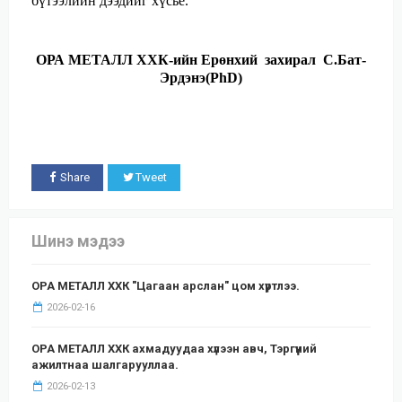
бүтээлийн дээдийг хүсье.
ОРА МЕТАЛЛ ХХК-ийн Ерөнхий захирал С.Бат-
Эрдэнэ(PhD)
Share
Tweet
Шинэ мэдээ
ОРА МЕТАЛЛ ХХК "Цагаан арслан" цом хүртлээ.
2026-02-16
ОРА МЕТАЛЛ ХХК ахмадуудаа хүлээн авч, Тэргүүний
ажилтнаа шалгарууллаа.
2026-02-13