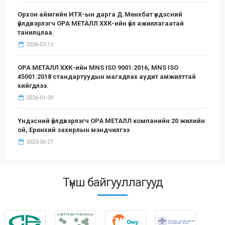
Орхон аймгийн ИТХ-ын дарга Д.Мөнхбат үндэсний
үйлдвэрлэгч ОРА МЕТАЛЛ ХХК-ийн үйл ажиллагаатай
танилцлаа.
2026-02-12
ОРА МЕТАЛЛ ХХК-ийн MNS ISO 9001:2016, MNS ISO
45001:2018 стандартуудын магадлах аудит амжилттай
хийгдлээ.
2026-01-30
Үндэсний үйлдвэрлэгч ОРА МЕТАЛЛ компанийн 20 жилийн
ой, Ерөнхий захирлын мэндчилгээ
2025-06-27
Түнш байгууллагууд