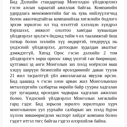
Бид Дэлхийн стандартаар Монголдоо үйлдвэрлэнэ
гэсэн алсын хараатай ажиллаж байгаа. Компанийн
удирдлага менежментийн баг нь хувь нийлүүлэгчид
болон ажилчидтайгаа компанийхаа хөгжлийн бодлого
эрхэм зорилгоо ил тод нээлттэй хэлэлцэн хүндрэл
бэрхшээл, амжилт ололтоо хамтдаа хуваалцан
үйлдвэрлэл эрхлэгч бидэнд тийм ч их тааламжтай биш
татвар болон зээлийн хүү өндөртэй, тендерүүд нь
үндэсний үйлдвэрлэл, дотоодын худалдан авалтыг
дэмждэггүй, Хятад Орос гэсэн дэлхийн 2 том
үйлдвэрлэгч хөрш орноос хямд үнэтэй ган бөөрөнцөг,
цутгамал эд анги Монголын зах зээлд ноёрхсон маш
хэцүү ширүүн бизнесийн өрсөлдөөнийг даван туулж
21 жил тасралтгүй үйл ажиллагаагаа явуулж ирсэн.
Бид цаашид ч гэсэн олон арван жил Монголынхоо
металлургийн салбартаа өөрийн байр сууриа хадгалан
урт хугацаанд өрсөлдөх чадвараа хадгалан ажиллах
болно. Үндэсний үйлдвэрлэл Монголын хөгжлийн
гарц гэдэг. Бид зорьсон зорилго зорилтодоо хүрч
монголынхоо уул уурхайн салбарын зах зээлд бүрэн
хүлээн зөвшөөрөгдсөн экспорт хийдэг компани болно
гэдэгт итгэл төгс байгаа гэдгээ илэрхийлж байна.