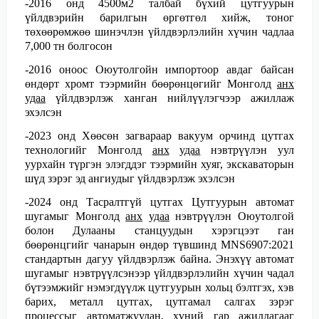
-2016 онд 4500м2 талбай бүхий цутгуурын
үйлдвэрийн барилгын өргөтгөл хийж, тоног
төхөөрөмжөө шинэчлэн үйлдвэрлэлийн хүчин чадлаа
7,000 тн болгосон
-2016 оноос Оюутолгойн импортоор авдаг байсан
өндөрт хромт тээрмийн бөөрөнцөгийг Монголд
анх
удаа
үйлдвэрлэж ханган нийлүүлэгчээр ажиллаж
эхэлсэн
-2023 онд Хөөсөн загвараар вакуум орчинд цутгах
технологийг Монголд
анх
удаа
нэвтрүүлэн уул
уурхайн түргэн элэгддэг тээрмийн хуяг, экскаваторын
шүд зэрэг эд ангиудыг үйлдвэрлэж эхэлсэн
-2024 онд Тасралтгүй цутгах Цутгуурын автомат
шугамыг Монголд
анх
удаа
нэвтрүүлэн Оюутолгой
болон Дулааны станцуудын хэрэгцээт ган
бөөрөнцгийг чанарын өндөр түвшинд MNS6907:2021
стандартын дагуу үйлдвэрлэж байна. Энэхүү автомат
шугамыг нэвтрүүлсэнээр үйлдвэрлэлийн хүчин чадал
бүтээмжийг нэмэгдүүлж цутгуурын хольц бэлтгэх, хэв
барих, металл цутгах, цутгамал салгах зэрэг
процессыг автоматжуулан, хүний гар ажиллагааг