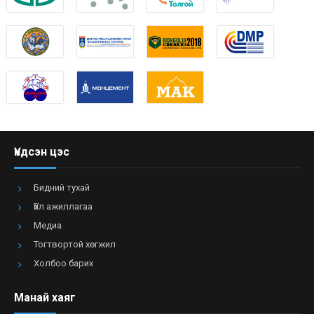
Үндсэн цэс
Бидний тухай
Үйл ажиллагаа
Медиа
Тогтвортой хөгжил
Холбоо барих
Манай хаяг