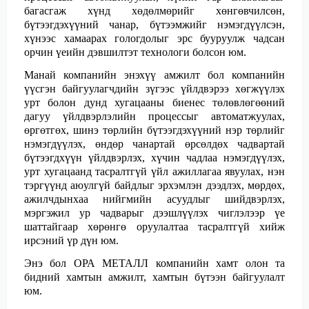
багасгаж хүнд хөдөлмөрийг хөнгөвчилсөн,
бүтээгдэхүүний чанар, бүтээмжийг нэмэгдүүлсэн,
хүнээс хамаарах гологдолыг эрс бууруулж чадсан
орчин үеийн дэвшилтэт технологи болсон юм.
Манай компанийн энэхүү амжилт бол компанийн
үүсгэн байгуулагчдийн зүгээс үйлдвэрээ хөгжүүлэх
урт болон дунд хугацааны биенес төлөвлөгөөний
дагуу үйлдвэрлэлийн процессыг автоматжуулах,
өргөтгөх, шинэ төрлийн бүтээгдэхүүний нэр төрлийг
нэмэгдүүлэх, өндөр чанартай өрсөлдөх чадвартай
бүтээгдхүүн үйлдвэрлэх, хүчин чадлаа нэмэгдүүлэх,
урт хугацаанд тасралтгүй үйл ажиллагаа явуулах, нэн
тэргүүнд аюулгүй байдлыг эрхэмлэн дээдлэх, мөрдөх,
ажилчдынхаа нийгмийн асуудлыг шийдвэрлэх,
мэргэжил ур чадварыг дээшлүүлэх чиглэлээр үе
шаттайгаар хөрөнгө оруулалтаа тасралтгүй хийж
ирсэний үр дүн юм.
Энэ бол ОРА МЕТАЛЛ компанийн хамт олон та
бидний хамтын амжилт, хамтын бүтээн байгуулалт
юм.