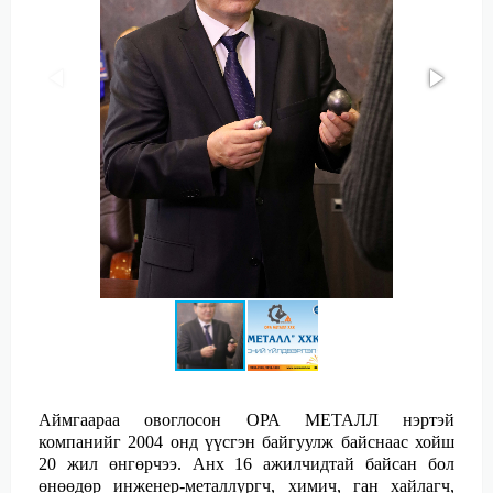
Аймгаараа овоглосон ОРА МЕТАЛЛ нэртэй
компанийг 2004 онд үүсгэн байгуулж байснаас хойш
20 жил өнгөрчээ. Анх 16 ажилчидтай байсан бол
өнөөдөр инженер-металлургч, химич, ган хайлагч,