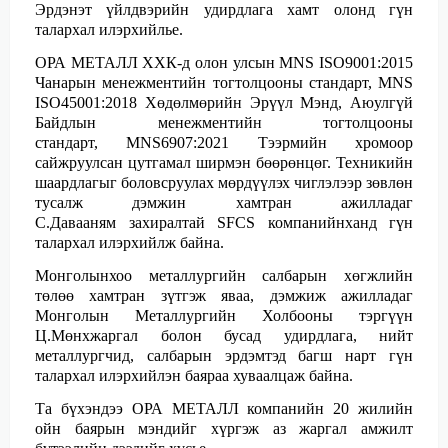
Эрдэнэт үйлдвэрийн удирдлага хамт олонд гүн
талархал илэрхийлье.
ОРА МЕТАЛЛ ХХК-д олон улсын
MNS ISO9001:2015
Чанарын менежментийн тогтолцооны стандарт,
MNS
ISO45001:2018 Хөдөлмөрийн Эрүүл Мэнд, Аюулгүй
Байдлын менежментийн тогтолцооны
стандарт,
MNS6907:2021 Тээрмийн хромоор
сайжруулсан цутгамал ширмэн бөөрөнцөг. Техникийн
шаардлагыг боловсруулах
мөрдүүлэх чиглэлээр зөвлөн
тусалж дэмжин хамтран ажилладаг
С.Давааням
захиралтай SFCS компанийнханд гүн
талархал илэрхийлж байна.
Монголынхоо металлургийн салбарын хөгжлийн
төлөө хамтран зүтгэж яваа, дэмжиж
ажилладаг
Монголын Металлургийн Холбооны тэргүүн
Ц.Мөнхжаргал болон бусад удирдлага, нийт
металлургчид, салбарын
эрдэмтэд багш нарт гүн
талархал илэрхийлэн баяраа хуваалцаж байна.
Та бүхэндээ ОРА МЕТАЛЛ компанийн 20 жилийн
ойн баярын мэндийг хүргэж аз жаргал амжилт