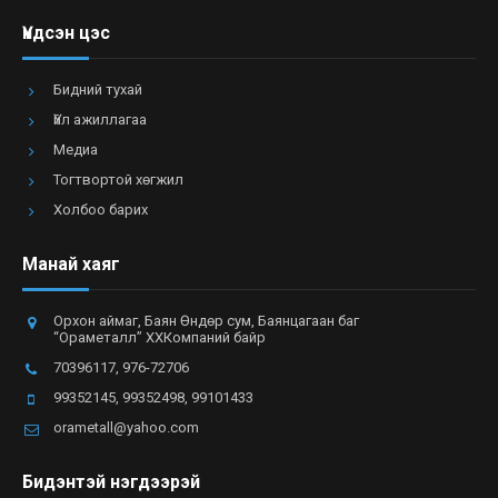
Үндсэн цэс
Бидний тухай
Үйл ажиллагаа
Медиа
Тогтвортой хөгжил
Холбоо барих
Манай хаяг
Орхон аймаг, Баян Өндөр сум, Баянцагаан баг
“Ораметалл” ХХКомпаний байр
70396117, 976-72706
99352145, 99352498, 99101433
orametall@yahoo.com
Бидэнтэй нэгдээрэй