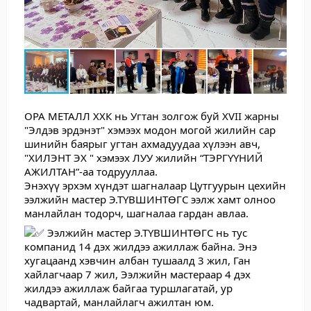
ОРА МЕТАЛЛ ХХК нь Угтан золгож буй XVII жарны
"Элдэв эрдэнэт" хэмээх модон могой жилийн сар
шинийн баярыг угтан ахмадуудаа хүлээн авч,
"ХИЛЭНТ ЭХ " хэмээх ЛУУ жилийн “ТЭРГҮҮНИЙ
АЖИЛТАН”-аа тодрууллаа.
Энэхүү эрхэм хүндэт шагналаар Цутгуурын цехийн
ээлжийн мастер Э.ТҮВШИНТӨГС ээлж хамт олноо
манлайлан тодорч, шагналаа гардан авлаа.
Ээлжийн мастер Э.ТҮВШИНТӨГС нь тус
компанид 14 дэх жилдээ ажиллаж байна. Энэ
хугацаанд хэвчин албан тушаалд 3 жил,
Ган
хайлагчаар 7 жил, Ээлжийн мастераар 4 дэх
жилдээ ажиллаж байгаа туршлагатай, ур
чадвартай, манлайлагч ажилтан юм.