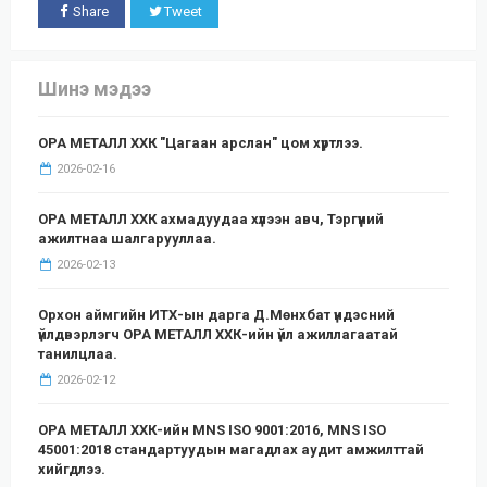
Share
Tweet
Шинэ мэдээ
ОРА МЕТАЛЛ ХХК "Цагаан арслан" цом хүртлээ.
2026-02-16
ОРА МЕТАЛЛ ХХК ахмадуудаа хүлээн авч, Тэргүүний
ажилтнаа шалгарууллаа.
2026-02-13
Орхон аймгийн ИТХ-ын дарга Д.Мөнхбат үндэсний
үйлдвэрлэгч ОРА МЕТАЛЛ ХХК-ийн үйл ажиллагаатай
танилцлаа.
2026-02-12
ОРА МЕТАЛЛ ХХК-ийн MNS ISO 9001:2016, MNS ISO
45001:2018 стандартуудын магадлах аудит амжилттай
хийгдлээ.