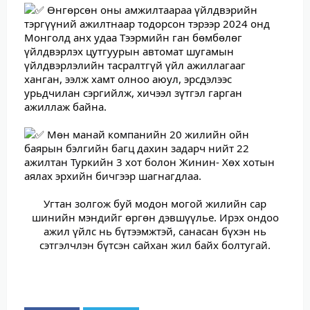
Өнгөрсөн оны амжилтаараа үйлдвэрийн
тэргүүний ажилтнаар тодорсон тэрээр 2024 онд
Монголд анх удаа Тээрмийн ган бөмбөлөг
үйлдвэрлэх цутгуурын автомат шугамын
үйлдвэрлэлийн тасралтгүй үйл ажиллагааг
ханган, ээлж хамт олноо аюул, эрсдэлээс
урьдчилан сэргийлж, хичээл зүтгэл гарган
ажиллаж байна.
Мөн м
анай компанийн 20 жилийн ойн
баярын бэлгийн багц дахин задарч нийт 22
ажилтан Туркийн 3 хот болон Жинин- Хөх хотын
аялах эрхийн бичгээр шагнагдлаа.
Угтан золгож буй модон могой жилийн сар
шинийн мэндийг өргөн дэвшүүлье. Ирэх ондоо
ажил үйлс нь бүтээмжтэй, санасан бүхэн нь
сэтгэлчлэн бүтсэн сайхан жил байх болтугай.